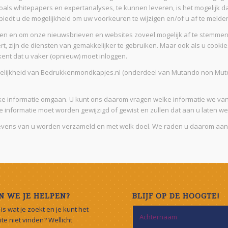
zoals whitepapers en expertanalyses, te kunnen leveren, is het mogelijk d
biedt u de mogelijkheid om uw voorkeuren te wijzigen en/of u af te melde
ren en om onze nieuwsbrieven en websites zoveel mogelijk af te stemmen
t, zijn de diensten van gemakkelijker te gebruiken. Maar ook als u cookies
ent dat u vaker (opnieuw) moet inloggen.
delijkheid van Bedrukkenmondkapjes.nl (onderdeel van Mutando non Mutor
jke informatie omgaan. U kunt ons daarom vragen welke informatie we v
e informatie moet worden gewijzigd of gewist en zullen dat aan u laten we
egevens van u worden verzameld en met welk doel. We raden u daarom aa
 WE JE HELPEN?
BLIJF OP DE HOOGTE!
s is wat je zoekt en je kunt het
te niet vinden? Wellicht