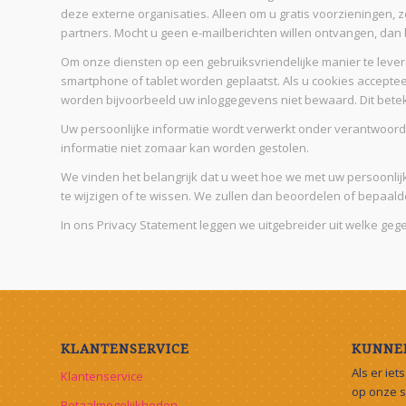
deze externe organisaties. Alleen om u gratis voorzieningen, 
partners. Mocht u geen e-mailberichten willen ontvangen, dan 
Om onze diensten op een gebruiksvriendelijke manier te leve
smartphone of tablet worden geplaatst. Als u cookies accepteer
worden bijvoorbeeld uw inloggegevens niet bewaard. Dit betek
Uw persoonlijke informatie wordt verwerkt onder verantwoor
informatie niet zomaar kan worden gestolen.
We vinden het belangrijk dat u weet hoe we met uw persoonli
te wijzigen of te wissen. We zullen dan beoordelen of bepaald
In ons Privacy Statement leggen we uitgebreider uit welke g
KLANTENSERVICE
KUNNEN
Als er iet
Klantenservice
op onze si
Betaalmogelijkheden