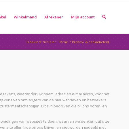
nkel
Winkelmand
Afrekenen
Mijn account
U bevindt zich hier:
Home
/
Privacy- & cookiebeleid
 gegevens, waaronder uw naam, adres en e-mailadres, voor het
gegevens van ontvangers van de nieuwsbrieven en bezoekers
stermaatschappijen. Dit zijn bedrijven die bij ons horen, en
anbiedingen van websites te doen, waarvan we denken dat u ze
ns te allen tijde bij ons blijven en niet worden gedeeld met