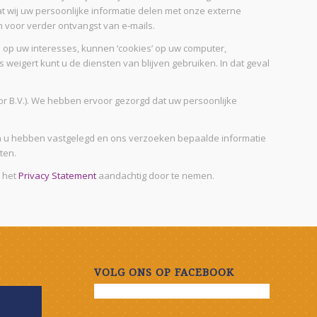
at wij uw persoonlijke informatie delen met onze externe
n voor verder ontvangst van e-mails.
 op uw interesses, kunnen ‘cookies’ op uw computer,
 weigert kunt u de diensten van blijven gebruiken. In dat geval
 B.V.). We hebben ervoor gezorgd dat uw persoonlijke
an u hebben vastgelegd en ons verzoeken bepaalde informatie
ten.
n het
Privacy Statement
aandachtig door te nemen.
VOLG ONS OP FACEBOOK