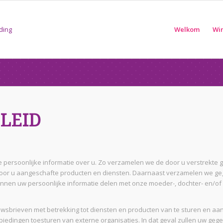
Welkom
Wi
ELEID
e persoonlijke informatie over u. Zo verzamelen we de door u verstrekte
 door u aangeschafte producten en diensten. Daarnaast verzamelen we 
nen uw persoonlijke informatie delen met onze moeder-, dochter- en/of zu
euwsbrieven met betrekking tot diensten en producten van te sturen en a
edingen toesturen van externe organisaties. In dat geval zullen uw gegeve