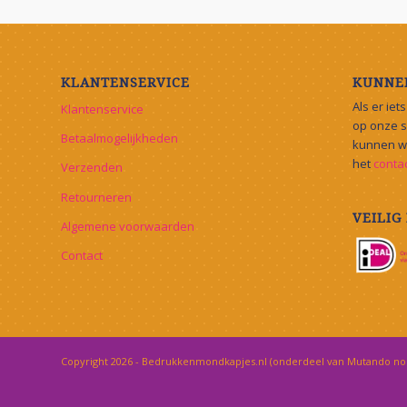
KLANTENSERVICE
KUNNEN
Als er iet
Klantenservice
op onze si
Betaalmogelijkheden
kunnen we
het
conta
Verzenden
Retourneren
VEILIG
Algemene voorwaarden
Contact
Copyright
2026 - Bedrukkenmondkapjes.nl (onderdeel van
Mutando non