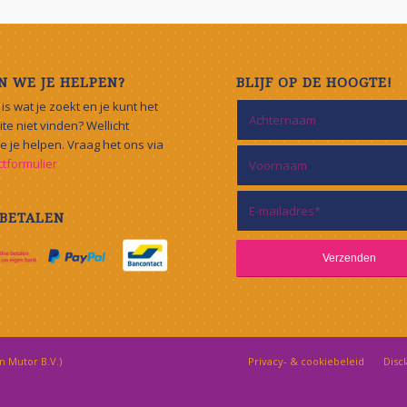
 WE JE HELPEN?
BLIJF OP DE HOOGTE!
s is wat je zoekt en je kunt het
te niet vinden? Wellicht
 je helpen. Vraag het ons via
ctformulier
 BETALEN
 Mutor B.V.
)
Privacy- & cookiebeleid
Disc