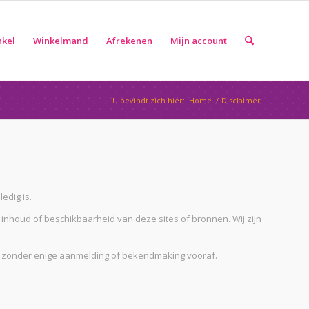
nkel
Winkelmand
Afrekenen
Mijn account
U bevindt zich hier:
Home
/
Disclaimer
edig is.
e inhoud of beschikbaarheid van deze sites of bronnen. Wij zijn
en zonder enige aanmelding of bekendmaking vooraf.